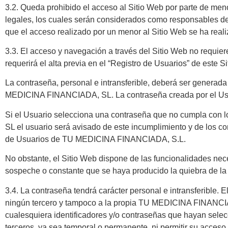
3.2. Queda prohibido el acceso al Sitio Web por parte de men
legales, los cuales serán considerados como responsables de 
que el acceso realizado por un menor al Sitio Web se ha reali
3.3. El acceso y navegación a través del Sitio Web no requier
requerirá el alta previa en el “Registro de Usuarios” de este S
La contraseña, personal e intransferible, deberá ser generad
MEDICINA FINANCIADA, SL. La contraseña creada por el Usua
Si el Usuario selecciona una contraseña que no cumpla con
SL el usuario será avisado de este incumplimiento y de los co
de Usuarios de TU MEDICINA FINANCIADA, S.L.
No obstante, el Sitio Web dispone de las funcionalidades ne
sospeche o constante que se haya producido la quiebra de la 
3.4. La contraseña tendrá carácter personal e intransferible.
ningún tercero y tampoco a la propia TU MEDICINA FINANCIA
cualesquiera identificadores y/o contraseñas que hayan se
terceros, ya sea temporal o permanente, ni permitir su acceso 