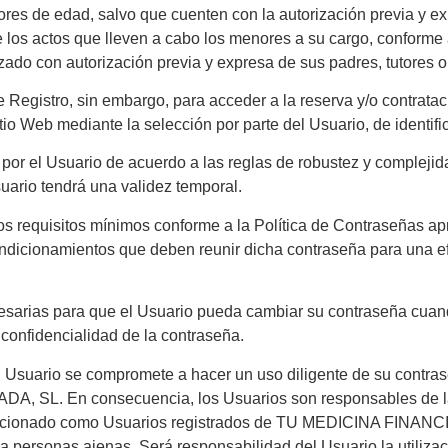
ores de edad, salvo que cuenten con la autorización previa y ex
los actos que lleven a cabo los menores a su cargo, conforme 
zado con autorización previa y expresa de sus padres, tutores o
e Registro, sin embargo, para acceder a la reserva y/o contrata
itio Web mediante la selección por parte del Usuario, de identif
a por el Usuario de acuerdo a las reglas de robustez y comple
rio tendrá una validez temporal.
 los requisitos mínimos conforme a la Política de Contraseña
ndicionamientos que deben reunir dicha contraseña para una efec
cesarias para que el Usuario pueda cambiar su contraseña cuan
confidencialidad de la contraseña.
 El Usuario se compromete a hacer un uso diligente de su contra
DA, SL. En consecuencia, los Usuarios son responsables de la
leccionado como Usuarios registrados de TU MEDICINA FINANC
a personas ajenas. Será responsabilidad del Usuario la utilizació