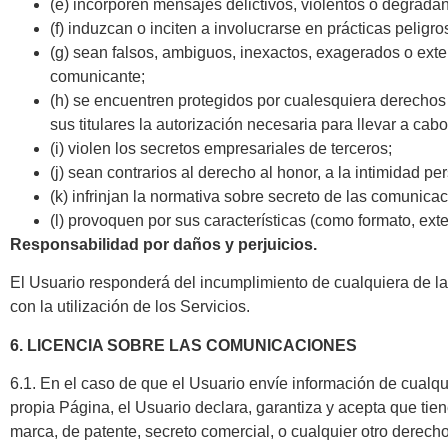
(e) incorporen mensajes delictivos, violentos o degradan
(f) induzcan o inciten a involucrarse en prácticas peligro
(g) sean falsos, ambiguos, inexactos, exagerados o exte
comunicante;
(h) se encuentren protegidos por cualesquiera derechos 
sus titulares la autorización necesaria para llevar a cab
(i) violen los secretos empresariales de terceros;
(j) sean contrarios al derecho al honor, a la intimidad pe
(k) infrinjan la normativa sobre secreto de las comunica
(l) provoquen por sus características (como formato, exte
Responsabilidad por daños y perjuicios.
El Usuario responderá del incumplimiento de cualquiera de la
con la utilización de los Servicios.
6. LICENCIA SOBRE LAS COMUNICACIONES
6.1. En el caso de que el Usuario envíe información de cualq
propia Página, el Usuario declara, garantiza y acepta que tie
marca, de patente, secreto comercial, o cualquier otro derecho