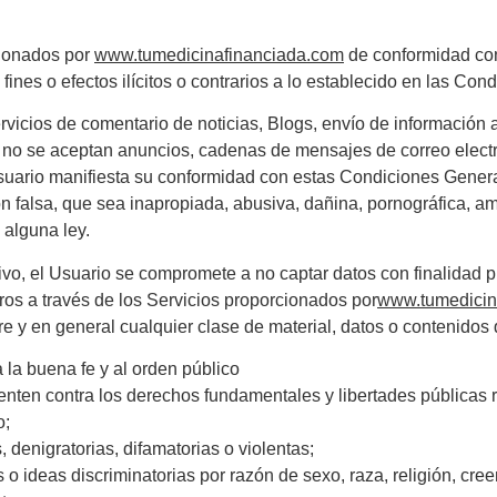
cionados por
www.tumedicinafinanciada.com
de conformidad con
 fines o efectos ilícitos o contrarios a lo establecido en las Co
rvicios de comentario de noticias, Blogs, envío de información 
, no se aceptan anuncios, cadenas de mensajes de correo electr
 el Usuario manifiesta su conformidad con estas Condiciones Gene
n falsa, que sea inapropiada, abusiva, dañina, pornográfica, a
 alguna ley.
tivo, el Usuario se compromete a no captar datos con finalidad pu
ceros a través de los Servicios proporcionados por
www.tumedicin
re y en general cualquier clase de material, datos o contenidos
 a la buena fe y al orden público
nten contra los derechos fundamentales y libertades públicas r
o;
 denigratorias, difamatorias o violentas;
 o ideas discriminatorias por razón de sexo, raza, religión, cre