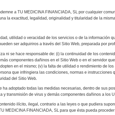
rá indemne a TU MEDICINA FINANCIADA, SL por cualquier comun
a la exactitud, legalidad, originalidad y titularidad de la misma
, utilidad o veracidad de los servicios o de la información que
pueden ser adquiriros a través del Sitio Web, preparada por pro
 se hace responsable de: (i) la continuidad de los contenidos 
demás componentes dañinos en el Sitio Web o en el servidor que l
pten en el mismo; (v) la falta de utilidad o rendimiento de los 
r persona que infringiera las condiciones, normas e instrucci
uridad del Sitio Web.
a adoptado todas las medidas necesarias, dentro de sus posibi
ncia y transmisión de virus y demás componentes dañinos a los U
ontenido ilícito, ilegal, contrario a las leyes o que pudiera su
te a TU MEDICINA FINANCIADA, SL para que ésta pueda proceder