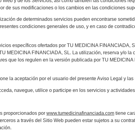
io Web y de los Servicios, así como también las condiciones req
vigor de sus modificaciones o los cambios en las condiciones s
ilización de determinados servicios pueden encontrarse sometid
presentes condiciones generales de uso, y en caso de contradicc
 servicios específicos ofertados por TU MEDICINA FINANCIADA, S
or TU MEDICINA FINANCIADA, SL. La utilización, reserva y/o la c
culares que los regulen en la versión publicada por TU MEDIC
one la aceptación por el usuario del presente Aviso Legal y la
eda, navegue, utilice o participe en los servicios y actividades
ios proporcionados por
www.tumedicinafinanciada.com
tiene cará
ros a través del Sitio Web pueden estar sujetos a su contratac
ación.