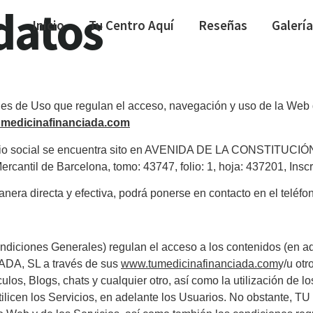
datos
Inicio
Tu Centro Aquí
Reseñas
Galería
iones de Uso que regulan el acceso, navegación y uso de la 
medicinafinanciada.com
 social se encuentra sito en AVENIDA DE LA CONSTITUCIÓN, 1
antil de Barcelona, tomo: 43747, folio: 1, hoja: 437201, Inscr
 directa y efectiva, podrá ponerse en contacto en el teléf
ndiciones Generales) regulan el acceso a los contenidos (en ade
ADA, SL a través de sus
www.tumedicinafinanciada.com
y/u ot
culos, Blogs, chats y cualquier otro, así como la utilización de 
tilicen los Servicios, en adelante los Usuarios. No obstante