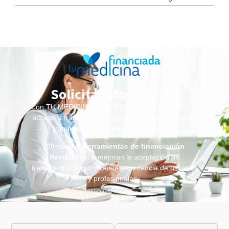
Solicita información
Con TU MEDICINA FINANCIADA, no solo facilitas el
acceso a tratamientos para tus pacientes, también
impulsas el crecimiento de
tu centro
.
Ofrecemos
herramientas de financiación
flexibles
, que mejoran la aceptación de
tratamientos y optimizan la experiencia de usuarios
y profesionales.