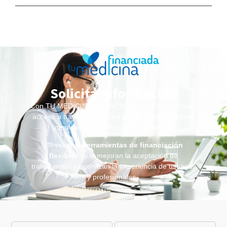
Solicita información
Con TU MEDICINA FINANCIADA, no solo facilitas el
acceso a tratamientos para tus pacientes, también
impulsas el crecimiento de
tu centro
.
Ofrecemos
herramientas de financiación
flexibles
, que mejoran la aceptación de
tratamientos y optimizan la experiencia de usuarios
y profesionales.