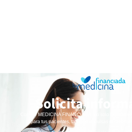
Solicita inform
Con TU MEDICINA FINANCIADA, no solo facilitas el 
para tus pacientes, también impulsas el crecimi