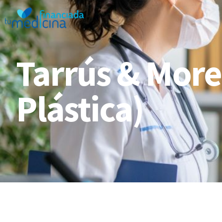
Tarrús & Morel
Plástica)