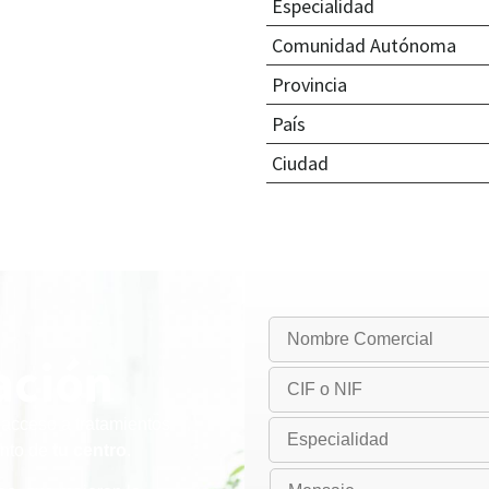
Especialidad
Comunidad Autónoma
Provincia
País
Ciudad
ación
acceso a tratamientos
ento de
tu centro
.