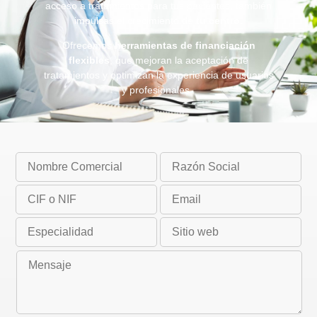
acceso a tratamientos para tus pacientes, también
impulsas el crecimiento de
tu centro
.
Ofrecemos
herramientas de financiación
flexibles
, que mejoran la aceptación de
tratamientos y optimizan la experiencia de usuarios
y profesionales.