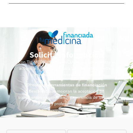
Solicita información
Con TU MEDICINA FINANCIADA, no solo facilitas el
acceso a tratamientos para tus pacientes, también
impulsas el crecimiento de
tu centro
.
Ofrecemos
herramientas de financiación
flexibles
, que mejoran la aceptación de
tratamientos y optimizan la experiencia de usuarios
y profesionales.