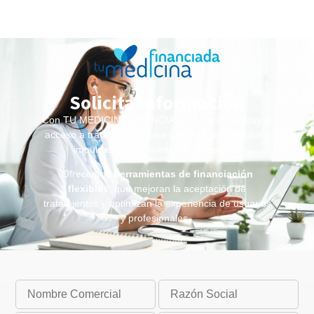
Solicita información
Con TU MEDICINA FINANCIADA, no solo facilitas el
acceso a tratamientos para tus pacientes, también
impulsas el crecimiento de
tu centro
.
Ofrecemos
herramientas de financiación
flexibles
, que mejoran la aceptación de
tratamientos y optimizan la experiencia de usuarios
y profesionales.