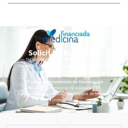
Solicita información
Con TU MEDICINA FINANCIADA, no solo facilitas el
acceso a tratamientos para tus pacientes, también
impulsas el crecimiento de
tu centro
.
Ofrecemos
herramientas de financiación
flexibles
, que mejoran la aceptación de
tratamientos y optimizan la experiencia de usuarios
y profesionales.