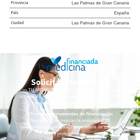
Provincia
Las Palmas de Gran Canaria
País
España
Ciudad
Las Palmas de Gran Canaria
Solicita información
Con TU MEDICINA FINANCIADA, no solo facilitas el
acceso a tratamientos para tus pacientes, también
impulsas el crecimiento de
tu centro
.
Ofrecemos
herramientas de financiación
flexibles
, que mejoran la aceptación de
tratamientos y optimizan la experiencia de usuarios
y profesionales.