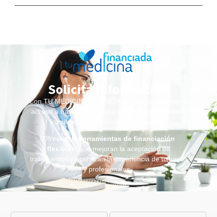
Solicita información
Con TU MEDICINA FINANCIADA, no solo facilitas el
acceso a tratamientos para tus pacientes, también
impulsas el crecimiento de
tu centro
.
Ofrecemos
herramientas de financiación
flexibles
, que mejoran la aceptación de
tratamientos y optimizan la experiencia de usuarios
y profesionales.