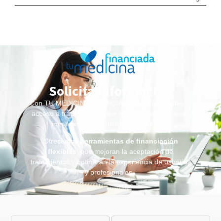
Solicita información
Con TU MEDICINA FINANCIADA, no solo facilitas el
acceso a tratamientos para tus pacientes, también
impulsas el crecimiento de
tu centro
.
Ofrecemos
herramientas de financiación
flexibles
, que mejoran la aceptación de
tratamientos y optimizan la experiencia de usuarios
y profesionales.