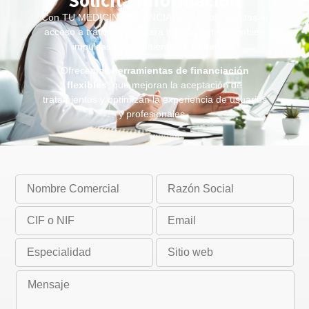
Solicita información
Con TU MEDICINA FINANCIADA, no solo facilitas el
acceso a tratamientos para tus pacientes, también
impulsas el crecimiento de
tu centro
.
Ofrecemos
herramientas de financiación
flexibles
, que mejoran la aceptación de
tratamientos y optimizan la experiencia de usuarios
y profesionales.